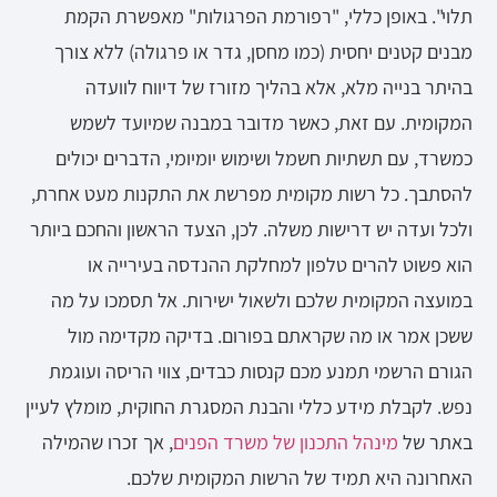
תלוי". באופן כללי, "רפורמת הפרגולות" מאפשרת הקמת
מבנים קטנים יחסית (כמו מחסן, גדר או פרגולה) ללא צורך
בהיתר בנייה מלא, אלא בהליך מזורז של דיווח לוועדה
המקומית. עם זאת, כאשר מדובר במבנה שמיועד לשמש
כמשרד, עם תשתיות חשמל ושימוש יומיומי, הדברים יכולים
להסתבך. כל רשות מקומית מפרשת את התקנות מעט אחרת,
ולכל ועדה יש דרישות משלה. לכן, הצעד הראשון והחכם ביותר
הוא פשוט להרים טלפון למחלקת ההנדסה בעירייה או
במועצה המקומית שלכם ולשאול ישירות. אל תסמכו על מה
ששכן אמר או מה שקראתם בפורום. בדיקה מקדימה מול
הגורם הרשמי תמנע מכם קנסות כבדים, צווי הריסה ועוגמת
נפש. לקבלת מידע כללי והבנת המסגרת החוקית, מומלץ לעיין
באתר של
מינהל התכנון של משרד הפנים
, אך זכרו שהמילה
האחרונה היא תמיד של הרשות המקומית שלכם.