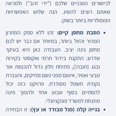
לכישורים הטכניים שלכם ("ידי זהב") ולמראה
שאתם רוצים להשיג. הנה שלוש האפשרויות
הפופולריות ביותר בשוק:
הסבת מחסן קיים:
זהו ללא ספק הפתרון
המהיר והזול ביותר, במיוחד אם כבר יש לכם
מחסן גינה יציב. העבודה כאן היא בעיקר
שדרוג: התקנת בידוד תרמי ואקוסטי בקירות
ובגג (חובה!), פתיחת חלון גדול להכנסת אור
טבעי ואוויר, איטום מפני גשם ומזיקים, והעברת
נקודת חשמל מסודרת. פרויקט כזה יכול
להסתיים בסוף שבוע אחד ולהפוך פינה
מוזנחת למשרד פונקציונלי.
בנייה קלה (פנל מבודד או עץ):
זו הבחירה