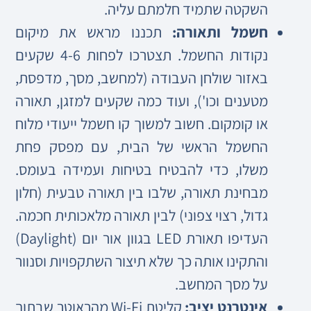
השקטה שתמיד חלמתם עליה.
חשמל ותאורה:
תכננו מראש את מיקום
נקודות החשמל. תצטרכו לפחות 4-6 שקעים
באזור שולחן העבודה (למחשב, מסך, מדפסת,
מטענים וכו'), ועוד כמה שקעים למזגן, תאורה
או קומקום. חשוב למשוך קו חשמל ייעודי מלוח
החשמל הראשי של הבית, עם מפסק פחת
משלו, כדי להבטיח בטיחות ועמידה בעומס.
מבחינת תאורה, שלבו בין תאורה טבעית (חלון
גדול, רצוי צפוני) לבין תאורה מלאכותית חכמה.
העדיפו תאורת LED בגוון אור יום (Daylight)
והתקינו אותה כך שלא תיצור השתקפויות וסנוור
על מסך המחשב.
אינטרנט יציב:
קליטת Wi-Fi מהראוטר שבתוך