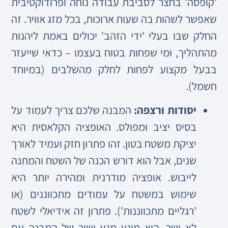
'קופסה' בחצר לסביבת עבודה נוחה ופרודוקטיבית
שאפשר לשהות בה שעות ארוכות, בכל מזג אוויר. זה
החלק שבו בעלי 'ידי הזהב' יכולים באמת ליהנות
מהתהליך, ומי שפחות בטוח בעצמו – כדאי שייעזר
בבעל מקצוע לפחות לחלק מהשלבים (במיוחד
חשמל).
יסודות ורצפה:
המבנה שלכם צריך לעמוד על
בסיס יציב ומפולס. האופציה הקלאסית היא
יציקת משטח בטון. זהו פתרון חזק ועמיד לאורך
שנים, אבל הוא דורש הכנה של השטח והמתנה
לייבוש. אופציה מודרנית ומהירה יותר היא
שימוש במשטח על עמודים מתכווננים (או
'רגליים מתכווננות'). פתרון זה אידיאלי לשטח
לא ישר, הוא מונע מגע ישיר של המבנה עם